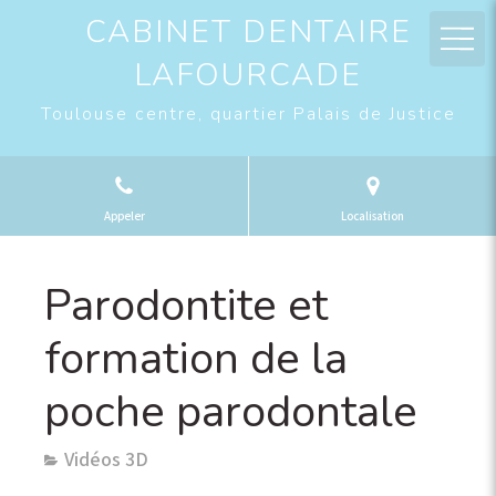
CABINET DENTAIRE
LAFOURCADE
Toulouse centre, quartier Palais de Justice
Appeler
Localisation
Parodontite et
formation de la
poche parodontale
Vidéos 3D