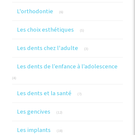
Articles Count
L'orthodontie
(6)
Articles Count
Les choix esthétiques
(5)
Articles Count
Les dents chez l'adulte
(3)
Les dents de l’enfance à l’adolescence
Articles Count
(4)
Articles Count
Les dents et la santé
(7)
Articles Count
Les gencives
(12)
Articles Count
Les implants
(18)