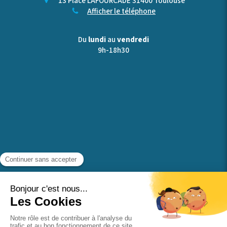
13 Place LAFOURCADE
31400
Toulouse
Afficher le téléphone
Du
lundi
au
vendredi
9h-18h30